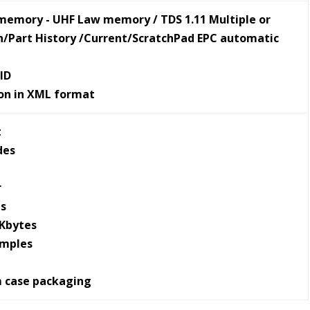
memory - UHF Law memory / TDS 1.11 Multiple or
th/Part History /Current/ScratchPad EPC automatic
ID
on in XML format
t
des
r
es
 Kbytes
amples
m case packaging