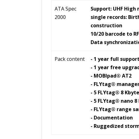
ATA Spec
Support: UHF High 
2000
single records: Bir
construction
10/20 barcode to RF
Data synchronizati
Pack content
- 1 year full suppor
- 1 year free upgra
- MOBlpad® AT2
- FLYtag® manage
- 5 FLYtag® 8 Kbyt
- 5 FLYtag® nano 8
- FLYtag® range s
- Documentation
- Ruggedized stor