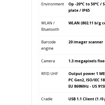
Environment
Op -20°C to 50°C / 
plate / IP65
WLAN /
WLAN (802.11 b/g com
Bluetooth
Barcode
20 imager scanner
engine
Camera
1.3 megapixels fixe
RFID UHF
Output power 1 WE
PC Gen2, ISO/IEC 1
EU 869MHz - US 91
Cradle
USB 1.1 Client (1 /