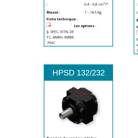
3
:
0,4 – 0,8
cm
/°
:
Masse :
7 – 14,5
Kg
Fiche technique :
Les options :
JJ, SPEC, VITN, DE
TC, AMRH, EMBR,
P
PIHC
X
HPSD 132/232