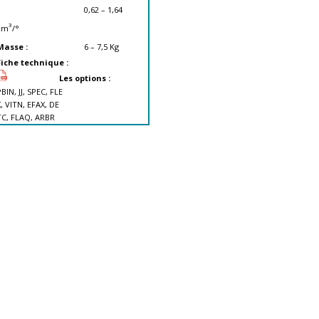
0,62 – 1,64
3
cm
/°
Masse :
6 – 7,5
Kg
Fiche technique :
Les options :
BIN, JJ, SPEC, FLE
, VITN, EFAX, DE
TC, FLAQ, ARBR