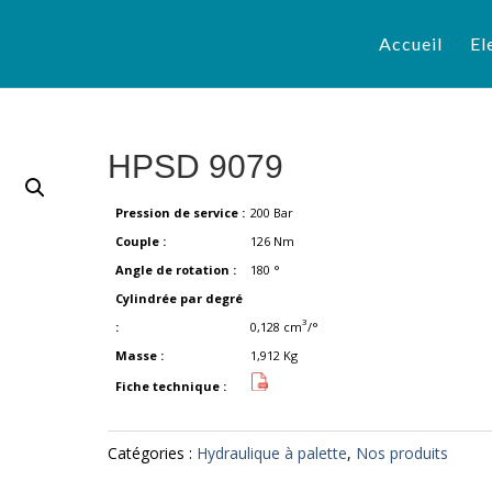
Accueil
El
HPSD 9079
Pression de service :
200
Bar
Couple :
126
Nm
Angle de rotation :
180
°
Cylindrée par degré
3
:
0,128
cm
/°
Masse :
1,912
Kg
Fiche technique :
Catégories :
Hydraulique à palette
,
Nos produits