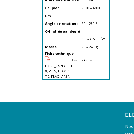
Pression de service :
140
Bar
Couple :
2300 – 4800
Nm
Angle de rotation :
90 – 280
°
Cylindrée par degré
3
:
3,3 – 6,6
cm
/°
Masse :
23 – 24
Kg
Fiche technique :
Les options :
PBIN, JJ, SPEC, FLE
X, VITN, EFAX, DE
TC, FLAQ, ARBR
EL
Nos 