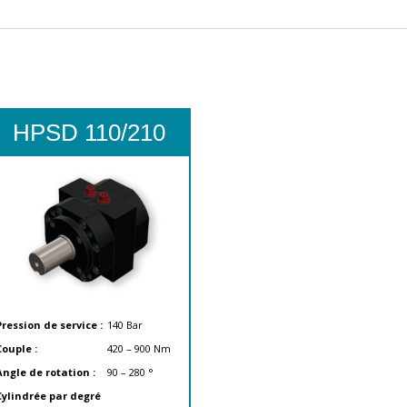
HPSD 110/210
Pression de service :
140
Bar
Couple :
420 – 900
Nm
Angle de rotation :
90 – 280
°
Cylindrée par degré