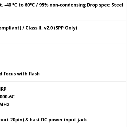
St. -40 °C to 60°C / 95% non-condensing Drop spec: Steel
pliant) / Class Il, v2.0 (SPP Only)
d focus with flash
IRP
8000-6C
5MHz
0 port 20pin) & hast DC power input jack