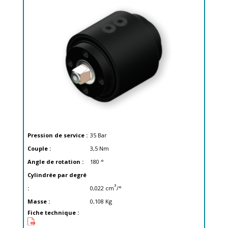
Pression de service :
35
Bar
Couple :
3,5
Nm
Angle de rotation :
180
°
Cylindrée par degré
3
:
0,022
cm
/°
Masse :
0,108
Kg
Fiche technique :