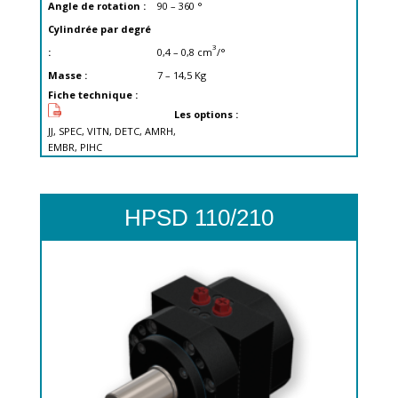
Angle de rotation :
90 – 360
°
Cylindrée par degré
3
:
0,4 – 0,8
cm
/°
Masse :
7 – 14,5
Kg
Fiche technique :
Les options :
JJ, SPEC, VITN, DETC, AMRH,
EMBR, PIHC
HPSD 110/210