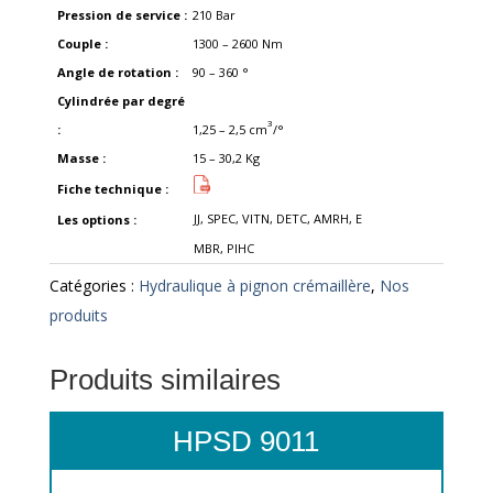
Pression de service :
210
Bar
Couple :
1300 – 2600
Nm
Angle de rotation :
90 – 360
°
Cylindrée par degré
3
:
1,25 – 2,5
cm
/°
Masse :
15 – 30,2
Kg
Fiche technique :
JJ, SPEC, VITN, DETC, AMRH, E
Les options :
MBR, PIHC
Catégories :
Hydraulique à pignon crémaillère
,
Nos
produits
Produits similaires
HPSD 9011