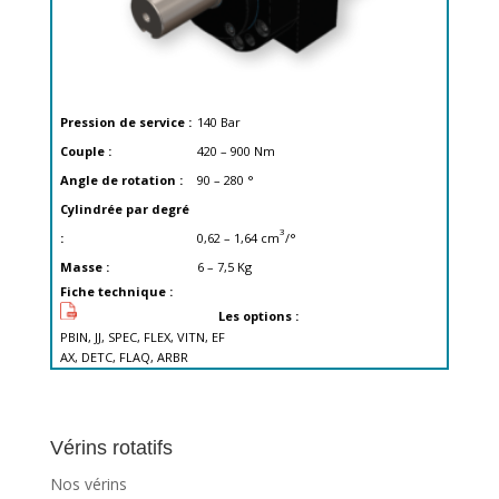
Pression de service :
140
Bar
Couple :
420 – 900
Nm
Angle de rotation :
90 – 280
°
Cylindrée par degré
3
:
0,62 – 1,64
cm
/°
Masse :
6 – 7,5
Kg
Fiche technique :
Les options :
PBIN, JJ, SPEC, FLEX, VITN, EF
AX, DETC, FLAQ, ARBR
Vérins rotatifs
Nos vérins