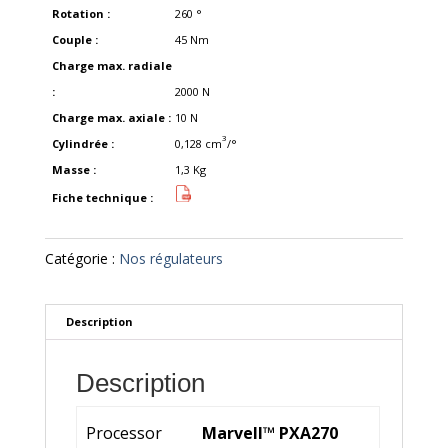
Rotation :
260
°
Couple :
45
Nm
Charge max. radiale
:
2000
N
Charge max. axiale :
10
N
3
Cylindrée :
0,128
cm
/°
Masse :
1,3
Kg
Fiche technique :
Catégorie :
Nos régulateurs
Description
Description
Processor
Marvell™ PXA270