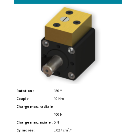
Rotation :
180
°
Couple :
10
Nm
Charge max. radiale
:
100
N
Charge max. axiale :
5
N
3
Cylindrée :
0,027
cm
/°