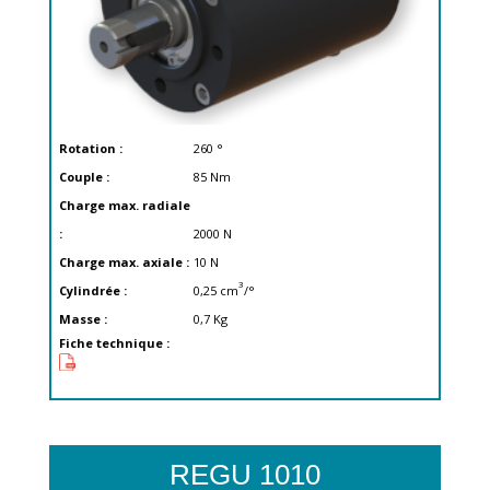
Rotation :
260
°
Couple :
85
Nm
Charge max. radiale
:
2000
N
Charge max. axiale :
10
N
3
Cylindrée :
0,25
cm
/°
Masse :
0,7
Kg
Fiche technique :
REGU 1010