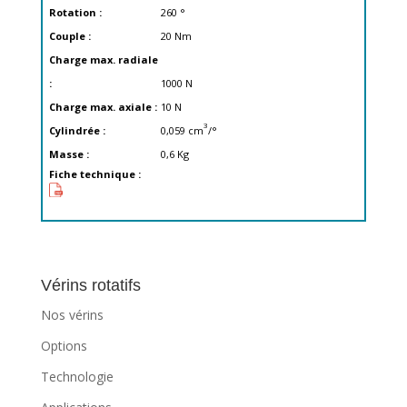
Rotation :
260
°
Couple :
20
Nm
Charge max. radiale
:
1000
N
Charge max. axiale :
10
N
3
Cylindrée :
0,059
cm
/°
Masse :
0,6
Kg
Fiche technique :
Vérins rotatifs
Nos vérins
Options
Technologie