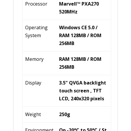
Processor
Marvell™ PXA270
520MHz
Operating
Windows CE 5.0 /
System
RAM 128MB / ROM
256MB
Memory
RAM 128MB / ROM
256MB
Display
3.5" QVGA backlight
touch screen , TFT
LCD, 240x320 pixels
Weight
250g
Environment
Op -20°C to 50°C / St.