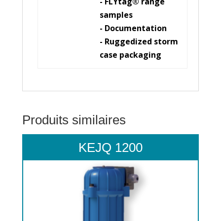
- FLYtag® range
samples
- Documentation
- Ruggedized storm
case packaging
Produits similaires
KEJQ 1200