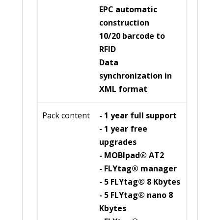
EPC automatic
construction
10/20 barcode to
RFID
Data
synchronization in
XML format
Pack content
- 1 year full support
- 1 year free
upgrades
- MOBlpad® AT2
- FLYtag® manager
- 5 FLYtag® 8 Kbytes
- 5 FLYtag® nano 8
Kbytes