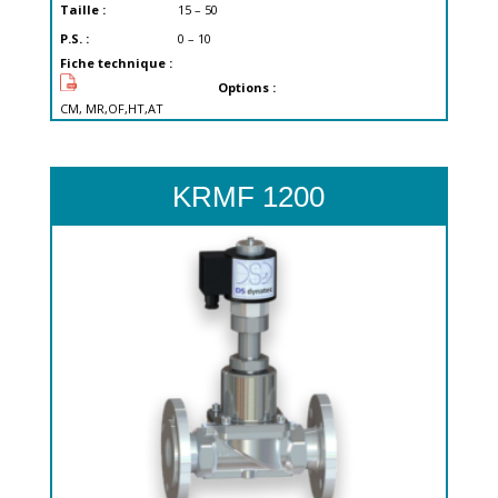
Taille :
15 – 50
P.S. :
0 – 10
Fiche technique :
Options :
CM, MR,OF,HT,AT
KRMF 1200