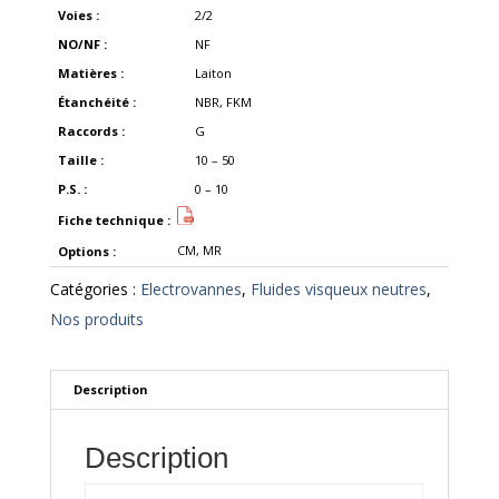
Voies :
2/2
NO/NF :
NF
Matières :
Laiton
Étanchéité :
NBR, FKM
Raccords :
G
Taille :
10 – 50
P.S. :
0 – 10
Fiche technique :
CM, MR
Options :
Catégories :
Electrovannes
,
Fluides visqueux neutres
,
Nos produits
Description
Description