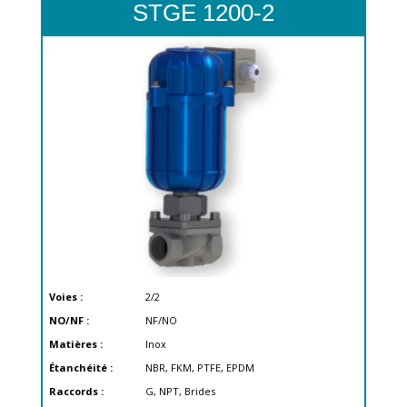
STGE 1200-2
Voies :
2/2
NO/NF :
NF/NO
Matières :
Inox
Étanchéité :
NBR, FKM, PTFE, EPDM
Raccords :
G, NPT, Brides