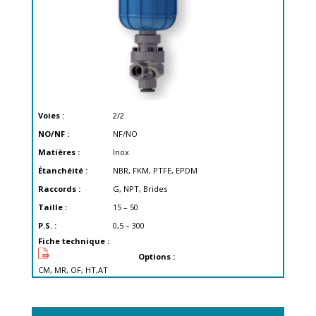
Voies :
2/2
NO/NF :
NF/NO
Matières :
Inox
Étanchéité :
NBR, FKM, PTFE, EPDM
Raccords :
G, NPT, Brides
Taille :
15 – 50
P.S. :
0,5 – 300
Fiche technique :
Options :
CM, MR, OF, HT,AT