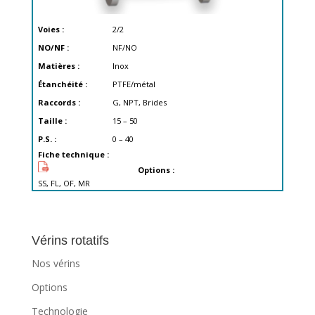
Voies :
2/2
NO/NF :
NF/NO
Matières :
Inox
Étanchéité :
PTFE/métal
Raccords :
G, NPT, Brides
Taille :
15 – 50
P.S. :
0 – 40
Fiche technique :
Options :
SS, FL, OF, MR
Vérins rotatifs
Nos vérins
Options
Technologie