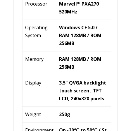
Processor
Marvell™ PXA270
520MHz
Operating
Windows CE 5.0 /
System
RAM 128MB / ROM
256MB
Memory
RAM 128MB / ROM
256MB
Display
3.5" QVGA backlight
touch screen , TFT
LCD, 240x320 pixels
Weight
250g
Environment
Op -20°C to 50°C / St.