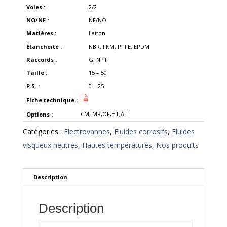
Voies :
2/2
NO/NF :
NF/NO
Matières :
Laiton
Étanchéité :
NBR, FKM, PTFE, EPDM
Raccords :
G, NPT
Taille :
15 – 50
P.S. :
0 – 25
Fiche technique :
CM, MR,OF,HT,AT
Options :
Catégories :
Electrovannes
,
Fluides corrosifs
,
Fluides
visqueux neutres
,
Hautes températures
,
Nos produits
Description
Description