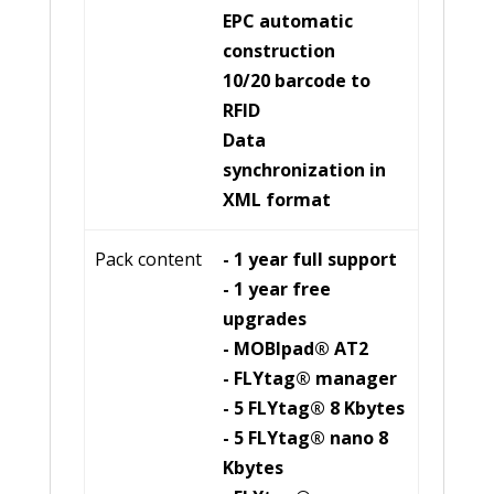
EPC automatic
construction
10/20 barcode to
RFID
Data
synchronization in
XML format
Pack content
- 1 year full support
- 1 year free
upgrades
- MOBlpad® AT2
- FLYtag® manager
- 5 FLYtag® 8 Kbytes
- 5 FLYtag® nano 8
Kbytes