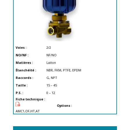
Voies :
2/2
NO/NF :
NF/NO
Matières :
Laiton
Étanchéité :
NBR, FKM, PTFE, EPDM
Raccords :
G, NPT
Taille :
15 – 45
P.S. :
0 – 12
Fiche technique :
Options :
AMC1,OF,HT,AT