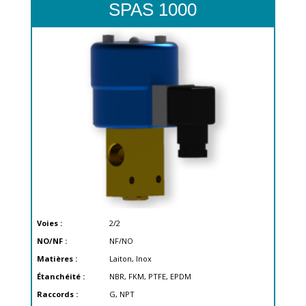
SPAS 1000
Voies :
2/2
NO/NF :
NF/NO
Matières :
Laiton, Inox
Étanchéité :
NBR, FKM, PTFE, EPDM
Raccords :
G, NPT